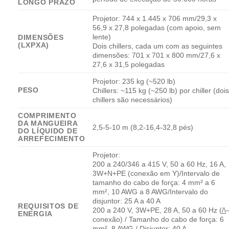
LONGO PRAZO
Projetor: 744 x 1.445 x 706 mm/29,3 x
56,9 x 27,8 polegadas (com apoio, sem
lente)
DIMENSÕES
(LXPXA)
Dois chillers, cada um com as seguintes
dimensões: 701 x 701 x 800 mm/27,6 x
27,6 x 31,5 polegadas
Projetor: 235 kg (~520 lb)
PESO
Chillers: ~115 kg (~250 lb) por chiller (doi
chillers são necessários)
COMPRIMENTO
DA MANGUEIRA
2,5-5-10 m (8,2-16,4-32,8 pés)
DO LÍQUIDO DE
ARREFECIMENTO
Projetor:
200 a 240/346 a 415 V, 50 a 60 Hz, 16 A,
3W+N+PE (conexão em Y)/Intervalo de
tamanho do cabo de força: 4 mm² a 6
mm², 10 AWG a 8 AWG/Intervalo do
disjuntor: 25 A a 40 A
REQUISITOS DE
200 a 240 V, 3W+PE, 28 A, 50 a 60 Hz (
/\
ENERGIA
conexão) / Tamanho do cabo de força: 6
mm², 8 AWG / Disjuntor: 40 A