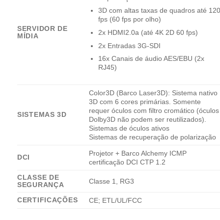
3D com altas taxas de quadros até 12
fps (60 fps por olho)
SERVIDOR DE
2x HDMI2.0a (até 4K 2D 60 fps)
MÍDIA
2x Entradas 3G-SDI
16x Canais de áudio AES/EBU (2x
RJ45)
Color3D (Barco Laser3D): Sistema nativo
3D com 6 cores primárias. Somente
requer óculos com filtro cromático (óculos
SISTEMAS 3D
Dolby3D não podem ser reutilizados).
Sistemas de óculos ativos
Sistemas de recuperação de polarização
Projetor + Barco Alchemy ICMP
DCI
certificação DCI CTP 1.2
CLASSE DE
Classe 1, RG3
SEGURANÇA
CERTIFICAÇÕES
CE; ETL/UL/FCC