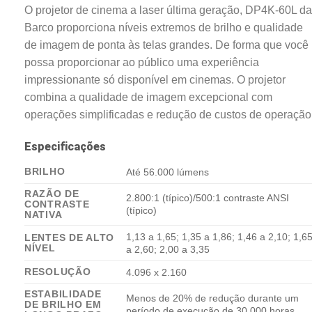
O projetor de cinema a laser última geração, DP4K-60L da
Barco proporciona níveis extremos de brilho e qualidade
de imagem de ponta às telas grandes. De forma que você
possa proporcionar ao público uma experiência
impressionante só disponível em cinemas. O projetor
combina a qualidade de imagem excepcional com
operações simplificadas e redução de custos de operação
Especificações
BRILHO
Até 56.000 lúmens
RAZÃO DE
2.800:1 (típico)/500:1 contraste ANSI
CONTRASTE
(típico)
NATIVA
1,13 a 1,65; 1,35 a 1,86; 1,46 a 2,10; 1,6
LENTES DE ALTO
NÍVEL
a 2,60; 2,00 a 3,35
RESOLUÇÃO
4.096 x 2.160
ESTABILIDADE
Menos de 20% de redução durante um
DE BRILHO EM
período de execução de 30.000 horas