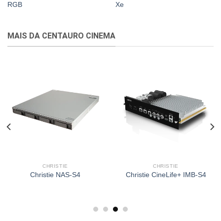
RGB
Xe
MAIS DA CENTAURO CINEMA
CHRISTIE
LASER RG
Projetor Christ
S-S4
Christie CineLife+ IMB-S4
CP4415-R